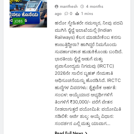
manthesh
4 months
ago
0
1 mins
JOBS
ಹಲೋ ಸ್ನೇಹಿತರೇ ನಮಸ್ಕಾರ, ನೀವು ಪದವಿ
ಮುಗಿಸಿ ರೈಲ್ವೆ ಇಲಾಖೆಯಲ್ಲಿ (Indian
Railways) ಕೆಲಸ ಮಾಡಬೇಕೆಂಬ ಕನಸು
ಕಾಣುತ್ತಿದ್ದೀರಾ? ಹಾಗಿದ್ದರೆ ನಿಮಗೊಂದು
ಸುವರ್ಣಾವಕಾಶ ಹುಡುಕಿಕೊಂಡು ಬಂದಿದೆ.
ಭಾರತೀಯ ರೈಲ್ವೆ ಅಡುಗೆ ಮತ್ತು
ಪ್ರವಾಸೋದ್ಯಮ ನಿಗಮವು (IRCTC)
2026ನೇ ಸಾಲಿನ ಬೃಹತ್ ನೇಮಕಾತಿ
ಅಧಿಸೂಚನೆಯನ್ನು ಹೊರಡಿಸಿದೆ. IRCTC
ಹುದ್ದೆಗಳ ವಿವರಗಳು: ಶೈಕ್ಷಣಿಕ ಅರ್ಹತೆ:
ಸಂಬಳ: ಆಯ್ಕೆಯಾದ ಅಭ್ಯರ್ಥಿಗಳಿಗೆ
ತಿಂಗಳಿಗೆ ₹30,000/- ವರೆಗೆ ವೇತನ
ನೀಡಲಾಗುತ್ತದೆ ವಯೋಮಿತಿ: ವಯೋಮಿತಿ
ಸಡಿಲಿಕೆ: ಅರ್ಜಿ ಶುಲ್ಕ: ಆಯ್ಕೆ ವಿಧಾನ:
ಸಂದರ್ಶನ ಎಲ್ಲಿ ಮತ್ತು ಯಾವಾಗ…
Read Full News