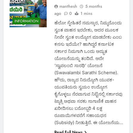
manthesh
5 months
ago
0
1 mins
INFORMATION
ಹೆಲೋ ಸ್ನೇಹಿತರೆ ನಮಸ್ಕಾರ, ನಿಮ್ಮದೊಂದು
ಸ್ವಂತ ವಾಹನ ಇರಬೇಕು, ಅದರ ಮೂಲಕ
ನೀವೇ ಸ್ವಂತ ಉದ್ಯೋಗ ಮಾಡಬೇಕು ಎಂಬ
ಕನಸು ಇದೆಯೇ? ಹಾಗಿದ್ದರೆ ಕರ್ನಾಟಕ
ಸರ್ಕಾರ ನಿಮಗಾಗಿ ಒಂದು ಅದ್ಭುತ
ಯೋಜನೆಯನ್ನು ತಂದಿದೆ. ಅದೇ
‘ಸ್ವಾವಲಂಬಿ ಸಾರಥಿ’ ಯೋಜನೆ
(Swavalambi Sarathi Scheme).
ಹೌದು, ರಾಜ್ಯದ ನಿರುದ್ಯೋಗಿ ಯುವಕ-
ಯುವತಿಯರು ಸ್ವಯಂ ಉದ್ಯೋಗ
ಕೈಗೊಳ್ಳಲು ನೆರವಾಗುವ ನಿಟ್ಟಿನಲ್ಲಿ ಸರ್ಕಾರವು
ಟ್ಯಾಕ್ಸಿ ಅಥವಾ ಸರಕು ಸಾಗಾಣಿಕೆ ವಾಹನ
ಖರೀದಿಸಲು ಬರೋಬ್ಬರಿ 4 ಲಕ್ಷ
ರೂಪಾಯಿಗಳವರೆಗೆ ಸಹಾಯಧನ
(Subsidy) ನೀಡುತ್ತಿದೆ. ಈ ಯೋಜನೆಯ…
Read Full News