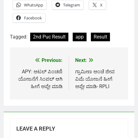
WhatsApp
Telegram
X
Facebook
Tagged:
2nd Puc Result
app
Result
Previous:
Next:
Post
navigation
APY: ಅಟಲ್ ಪಿಂಚಣಿ
ಗ್ರಾಮೀಣ ಅಂಚೆ ಜೀವ
ಯೋಜನೆಗೆ ಸಿಂಪಲ್‌ ಆಗಿ
ವಿಮೆ ಯೋಜನೆ ಹೀಗೆ
ಹೀಗೆ ಅಪ್ಲೇ ಮಾಡಿ
ಅಪ್ಲೇ ಮಾಡಿ- RPLI
LEAVE A REPLY