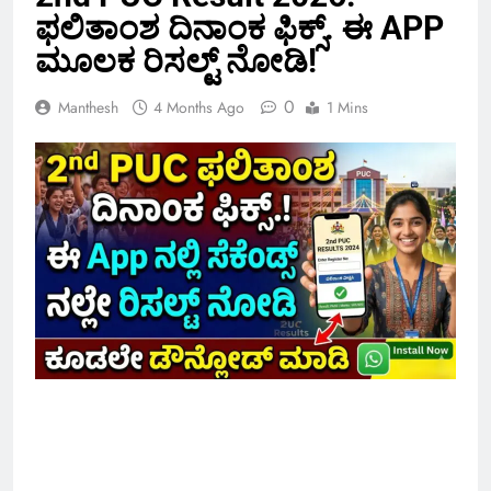
ಫಲಿತಾಂಶ ದಿನಾಂಕ ಫಿಕ್ಸ್. ಈ APP
ಮೂಲಕ ರಿಸಲ್ಟ್ ನೋಡಿ!
0
Manthesh
4 Months Ago
1 Mins