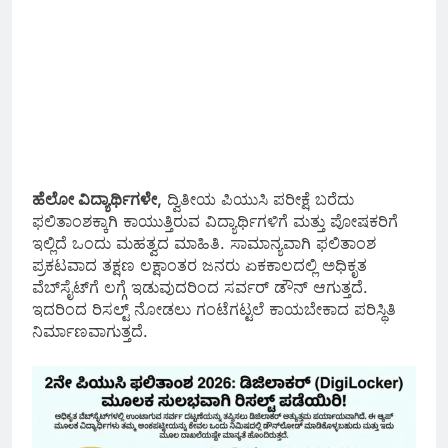
ಹೆಲೋ ವಿದ್ಯಾರ್ಥಿಗಳೇ,
ದ್ವಿತೀಯ ಪಿಯುಸಿ ಪರೀಕ್ಷೆ ಬರೆದು
ಫಲಿತಾಂಶಕ್ಕಾಗಿ ಕಾಯುತ್ತಿರುವ ವಿದ್ಯಾರ್ಥಿಗಳಿಗೆ ಮತ್ತು ಪೋಷಕರಿಗೆ
ಇಲ್ಲಿದೆ ಒಂದು ಮಹತ್ವದ ಮಾಹಿತಿ. ಸಾಮಾನ್ಯವಾಗಿ ಫಲಿತಾಂಶ
ಪ್ರಕಟವಾದ ತಕ್ಷಣ ಲಕ್ಷಾಂತರ ಜನರು ಏಕಕಾಲದಲ್ಲಿ ಅಧಿಕೃತ
ವೆಬ್‌ಸೈಟ್‌ಗೆ ಲಗ್ಗೆ ಇಡುವುದರಿಂದ ಸರ್ವರ್ ಡೌನ್ ಆಗುತ್ತದೆ.
ಇದರಿಂದ ರಿಸಲ್ಟ್ ನೋಡಲು ಗಂಟೆಗಟ್ಟಲೆ ಕಾಯಬೇಕಾದ ಪರಿಸ್ಥಿತಿ
ನಿರ್ಮಾಣವಾಗುತ್ತದೆ.