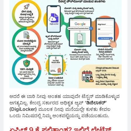
ಆದರೆ ಈ ಬಾರಿ ನೀವು ಅಂತಹ ಯಾವುದೇ ಟೆನ್ಷನ್ ಮಾಡಿಕೊಳ್ಳುವ
ಅಗತ್ಯವಿಲ್ಲ. ಕೇಂದ್ರ ಸರ್ಕಾರದ ಅಧಿಕೃತ ಆ್ಯಪ್
‘ಡಿಜಿಲಾಕರ್’
(DigiLocker)
ಮೂಲಕ ನೀವು ಮನೆಯಲ್ಲೇ ಕುಳಿತು ಕೇವಲ
ಒಂದು ನಿಮಿಷದಲ್ಲಿ ನಿಮ್ಮ ಅಂಕಪಟ್ಟಿಯನ್ನು ಪಡೆಯಬಹುದು.
ಏಪ್ರಿಲ್ 9 ಕ್ಕೆ ಫಲಿತಾಂಶ? ಇಲ್ಲಿದೆ ಲೇಟೆಸ್ಟ್