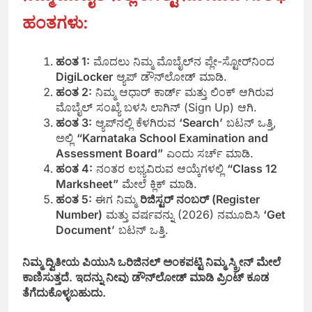
ಹಂತಗಳು:
ಹಂತ 1:
ಮೊದಲು ನಿಮ್ಮ ಮೊಬೈಲ್‌ನ ಪ್ಲೇ-ಸ್ಟೋರ್‌ನಿಂದ
DigiLocker
ಆ್ಯಪ್ ಡೌನ್‌ಲೋಡ್ ಮಾಡಿ.
ಹಂತ 2:
ನಿಮ್ಮ ಆಧಾರ್ ಕಾರ್ಡ್ ಮತ್ತು ಲಿಂಕ್ ಆಗಿರುವ
ಮೊಬೈಲ್ ಸಂಖ್ಯೆ ಬಳಸಿ ಲಾಗಿನ್ (Sign Up) ಆಗಿ.
ಹಂತ 3:
ಆ್ಯಪ್‌ನಲ್ಲಿ ಕೆಳಗಿರುವ
‘Search’
ಬಟನ್ ಒತ್ತಿ,
ಅಲ್ಲಿ
“Karnataka School Examination and
Assessment Board”
ಎಂದು ಸರ್ಚ್ ಮಾಡಿ.
ಹಂತ 4:
ನಂತರ ಲಭ್ಯವಿರುವ ಆಯ್ಕೆಗಳಲ್ಲಿ
“Class 12
Marksheet”
ಮೇಲೆ ಕ್ಲಿಕ್ ಮಾಡಿ.
ಹಂತ 5:
ಈಗ ನಿಮ್ಮ
ರಿಜಿಸ್ಟರ್ ನಂಬರ್ (Register
Number)
ಮತ್ತು ವರ್ಷವನ್ನು (2026) ನಮೂದಿಸಿ
‘Get
Document’
ಬಟನ್ ಒತ್ತಿ.
ನಿಮ್ಮ ದ್ವಿತೀಯ ಪಿಯುಸಿ ಒರಿಜಿನಲ್ ಅಂಕಪಟ್ಟಿ ನಿಮ್ಮ ಸ್ಕ್ರೀನ್ ಮೇಲೆ
ಕಾಣಿಸುತ್ತದೆ. ಇದನ್ನು ನೀವು ಡೌನ್‌ಲೋಡ್ ಮಾಡಿ ಪ್ರಿಂಟ್ ಕೂಡ
ತೆಗೆದುಕೊಳ್ಳಬಹುದು.