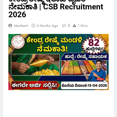
ನೇಮಕಾತಿ | CSB Recruitment
2026
0
Manthesh
4 Months Ago
1 Mins