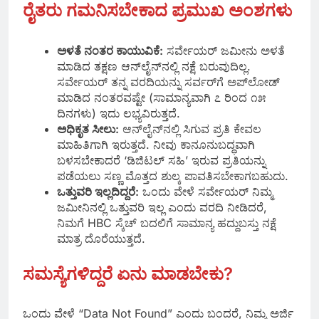
ರೈತರು ಗಮನಿಸಬೇಕಾದ ಪ್ರಮುಖ ಅಂಶಗಳು
ಅಳತೆ ನಂತರ ಕಾಯುವಿಕೆ:
ಸರ್ವೇಯರ್ ಜಮೀನು ಅಳತೆ
ಮಾಡಿದ ತಕ್ಷಣ ಆನ್‌ಲೈನ್‌ನಲ್ಲಿ ನಕ್ಷೆ ಬರುವುದಿಲ್ಲ.
ಸರ್ವೇಯರ್ ತನ್ನ ವರದಿಯನ್ನು ಸರ್ವರ್‌ಗೆ ಅಪ್‌ಲೋಡ್
ಮಾಡಿದ ನಂತರವಷ್ಟೇ (ಸಾಮಾನ್ಯವಾಗಿ ೭ ರಿಂದ ೧೫
ದಿನಗಳು) ಇದು ಲಭ್ಯವಿರುತ್ತದೆ.
ಅಧಿಕೃತ ಸೀಲು:
ಆನ್‌ಲೈನ್‌ನಲ್ಲಿ ಸಿಗುವ ಪ್ರತಿ ಕೇವಲ
ಮಾಹಿತಿಗಾಗಿ ಇರುತ್ತದೆ. ನೀವು ಕಾನೂನುಬದ್ಧವಾಗಿ
ಬಳಸಬೇಕಾದರೆ ‘ಡಿಜಿಟಲ್ ಸಹಿ’ ಇರುವ ಪ್ರತಿಯನ್ನು
ಪಡೆಯಲು ಸಣ್ಣ ಮೊತ್ತದ ಶುಲ್ಕ ಪಾವತಿಸಬೇಕಾಗಬಹುದು.
ಒತ್ತುವರಿ ಇಲ್ಲದಿದ್ದರೆ:
ಒಂದು ವೇಳೆ ಸರ್ವೇಯರ್ ನಿಮ್ಮ
ಜಮೀನಿನಲ್ಲಿ ಒತ್ತುವರಿ ಇಲ್ಲ ಎಂದು ವರದಿ ನೀಡಿದರೆ,
ನಿಮಗೆ HBC ಸ್ಕೆಚ್ ಬದಲಿಗೆ ಸಾಮಾನ್ಯ ಹದ್ದುಬಸ್ತು ನಕ್ಷೆ
ಮಾತ್ರ ದೊರೆಯುತ್ತದೆ.
ಸಮಸ್ಯೆಗಳಿದ್ದರೆ ಏನು ಮಾಡಬೇಕು?
ಒಂದು ವೇಳೆ “Data Not Found” ಎಂದು ಬಂದರೆ, ನಿಮ್ಮ ಅರ್ಜಿ