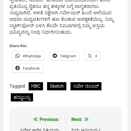
ಪ್ರತಿಯೊಬ್ಬ ರೈತನೂ ತನ್ನ ಹಕ್ಕುಗಳ ಬಗ್ಗೆ ಜಾಗೃತರಾಗಲು
ಸಾಧ್ಯವಾಗಿದೆ. ಅಳತೆ ನಕ್ಷೆಗಾಗಿ ಸರ್ವೇಯರ್ ಹಿಂದೆ ಅಲೆಯುವ
ಅಥವಾ ಮಧ್ಯವರ್ತಿಗಳಿಗೆ ಹಣ ಕೊಡುವ ಅವಶ್ಯಕತೆಯಿಲ್ಲ. ನಿಮ್ಮ
ಸ್ಮಾರ್ಟ್‌ಫೋನ್ ಬಳಸಿ ಕೆಲವೇ ನಿಮಿಷಗಳಲ್ಲಿ ನಿಮ್ಮ ಆಸ್ತಿಯ
ಭವಿಷ್ಯವನ್ನು ನೀವು ನಿರ್ಧರಿಸಬಹುದು.
Share this:
WhatsApp
Telegram
X
Facebook
Tagged:
HBC
Sketch
ಸರ್ವೇ ನಂಬರ್
ಹದ್ದುಬಸ್ತು
Previous:
Next:
Post
ಸರ್ವೇ ಅರ್ಜಿ ಸ್ಥಿತಿಯನ್ನು
ನಿಮ್ಮ ಆಸ್ತಿಯನ್ನು/