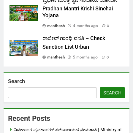
ಪ್ರಧಾನ ಮಂತ್ರಿ ಕೃಷಿ ಸಿಂಚಾಯಿ ಯೋಜನೆ -
Pradhan Mantri Krishi Sinchai
Yojana
manthesh
4 months ago
0
ರಾಜೀವ್ ಗಾಂಧಿ ವಸತಿ – Check
Sanction List Urban
manthesh
5 months ago
0
Search
SEARCH
Recent Posts
ವಿದೇಶಾಂಗ ವ್ಯವಹಾರಗಳ ಸಚಿವಾಲಯದ ನೇಮಕಾತಿ | Ministry of