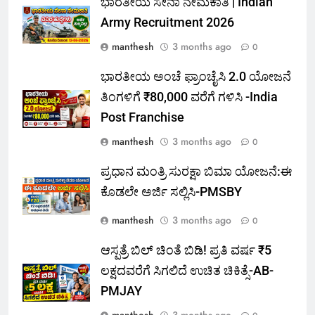
ಭಾರತೀಯ ಸೇನಾ ನೇಮಕಾತಿ | Indian
Army Recruitment 2026
manthesh
3 months ago
0
ಭಾರತೀಯ ಅಂಚೆ ಫ್ರಾಂಚೈಸಿ 2.0 ಯೋಜನೆ
ತಿಂಗಳಿಗೆ ₹80,000 ವರೆಗೆ ಗಳಿಸಿ -India
Post Franchise
manthesh
3 months ago
0
ಪ್ರಧಾನ ಮಂತ್ರಿ ಸುರಕ್ಷಾ ಬಿಮಾ ಯೋಜನೆ:ಈ
ಕೊಡಲೇ ಅರ್ಜಿ ಸಲ್ಲಿಸಿ-PMSBY
manthesh
3 months ago
0
ಆಸ್ಪತ್ರೆ ಬಿಲ್ ಚಿಂತೆ ಬಿಡಿ! ಪ್ರತಿ ವರ್ಷ ₹5
ಲಕ್ಷದವರೆಗೆ ಸಿಗಲಿದೆ ಉಚಿತ ಚಿಕಿತ್ಸೆ-AB-
PMJAY
manthesh
3 months ago