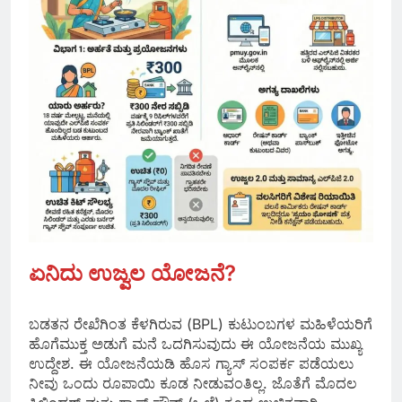
ಏನಿದು ಉಜ್ವಲ ಯೋಜನೆ?
ಬಡತನ ರೇಖೆಗಿಂತ ಕೆಳಗಿರುವ (BPL) ಕುಟುಂಬಗಳ ಮಹಿಳೆಯರಿಗೆ
ಹೊಗೆಮುಕ್ತ ಅಡುಗೆ ಮನೆ ಒದಗಿಸುವುದು ಈ ಯೋಜನೆಯ ಮುಖ್ಯ
ಉದ್ದೇಶ. ಈ ಯೋಜನೆಯಡಿ ಹೊಸ ಗ್ಯಾಸ್ ಸಂಪರ್ಕ ಪಡೆಯಲು
ನೀವು ಒಂದು ರೂಪಾಯಿ ಕೂಡ ನೀಡುವಂತಿಲ್ಲ. ಜೊತೆಗೆ ಮೊದಲ