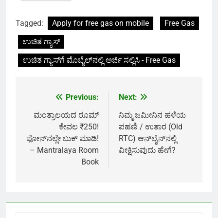
Tagged:
Apply for free gas on mobile
Free Gas
ಉಚಿತ ಗ್ಯಾಸ್‌
ಉಚಿತ ಗ್ಯಾಸ್‌ಗೆ ಮೊಬೈಲ್‌ನಲ್ಲಿ ಅರ್ಜಿ ಸಲ್ಲಿಸಿ - Free Gas
Previous:
Next:
Post
navigation
ಮಂತ್ರಾಲಯದ ರೂಮ್
ನಿಮ್ಮ ಜಮೀನಿನ ಹಳೆಯ
ಕೇವಲ ₹250!
ಪಹಣಿ / ಉತಾರ (Old
ಫೋನ್‌ನಲ್ಲೇ ಬುಕ್ ಮಾಡಿ!
RTC) ಆನ್‌ಲೈನ್‌ನಲ್ಲಿ
– Mantralaya Room
ವೀಕ್ಷಿಸುವುದು ಹೇಗೆ?
Book