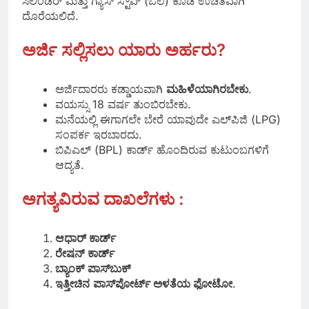
ಸಿಲಿಂಡರ್ ಮತ್ತು ಗ್ಯಾಸ್ ಸ್ಟೌವ್ (ಒಲೆ) ಕೂಡ ಉಚಿತವಾಗಿ
ದೊರೆಯಲಿದೆ.
ಅರ್ಜಿ ಸಲ್ಲಿಸಲು ಯಾರು ಅರ್ಹರು?
ಅರ್ಜಿದಾರರು ಕಡ್ಡಾಯವಾಗಿ
ಮಹಿಳೆಯಾಗಿರಬೇಕು
.
ವಯಸ್ಸು 18 ವರ್ಷ ತುಂಬಿರಬೇಕು.
ಮನೆಯಲ್ಲಿ ಈಗಾಗಲೇ ಬೇರೆ ಯಾವುದೇ ಎಲ್‌ಪಿಜಿ (LPG)
ಸಂಪರ್ಕ ಇರಬಾರದು.
ಬಿಪಿಎಲ್ (BPL) ಕಾರ್ಡ್ ಹೊಂದಿರುವ ಕುಟುಂಬಗಳಿಗೆ
ಆದ್ಯತೆ.
ಅಗತ್ಯವಿರುವ ದಾಖಲೆಗಳು :
ಆಧಾರ್ ಕಾರ್ಡ್
ರೇಷನ್ ಕಾರ್ಡ್
ಬ್ಯಾಂಕ್ ಪಾಸ್‌ಬುಕ್
ಇತ್ತೀಚಿನ
ಪಾಸ್‌ಪೋರ್ಟ್ ಅಳತೆಯ ಫೋಟೋ
.