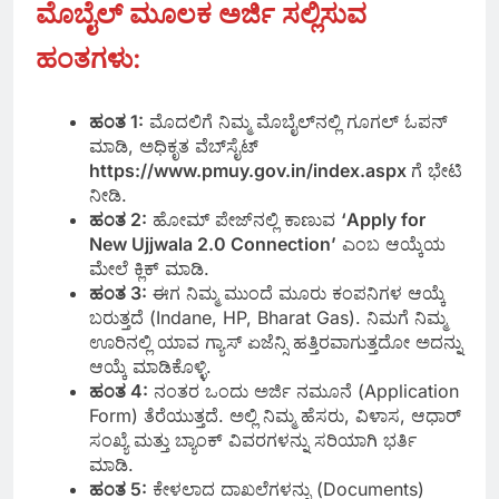
ಮೊಬೈಲ್ ಮೂಲಕ ಅರ್ಜಿ ಸಲ್ಲಿಸುವ
ಹಂತಗಳು:
ಹಂತ 1:
ಮೊದಲಿಗೆ ನಿಮ್ಮ ಮೊಬೈಲ್‌ನಲ್ಲಿ ಗೂಗಲ್ ಓಪನ್
ಮಾಡಿ, ಅಧಿಕೃತ ವೆಬ್‌ಸೈಟ್
https://www.pmuy.gov.in/index.aspx
ಗೆ ಭೇಟಿ
ನೀಡಿ.
ಹಂತ 2:
ಹೋಮ್ ಪೇಜ್‌ನಲ್ಲಿ ಕಾಣುವ
‘Apply for
New Ujjwala 2.0 Connection’
ಎಂಬ ಆಯ್ಕೆಯ
ಮೇಲೆ ಕ್ಲಿಕ್ ಮಾಡಿ.
ಹಂತ 3:
ಈಗ ನಿಮ್ಮ ಮುಂದೆ ಮೂರು ಕಂಪನಿಗಳ ಆಯ್ಕೆ
ಬರುತ್ತದೆ (Indane, HP, Bharat Gas). ನಿಮಗೆ ನಿಮ್ಮ
ಊರಿನಲ್ಲಿ ಯಾವ ಗ್ಯಾಸ್ ಏಜೆನ್ಸಿ ಹತ್ತಿರವಾಗುತ್ತದೋ ಅದನ್ನು
ಆಯ್ಕೆ ಮಾಡಿಕೊಳ್ಳಿ.
ಹಂತ 4:
ನಂತರ ಒಂದು ಅರ್ಜಿ ನಮೂನೆ (Application
Form) ತೆರೆಯುತ್ತದೆ. ಅಲ್ಲಿ ನಿಮ್ಮ ಹೆಸರು, ವಿಳಾಸ, ಆಧಾರ್
ಸಂಖ್ಯೆ ಮತ್ತು ಬ್ಯಾಂಕ್ ವಿವರಗಳನ್ನು ಸರಿಯಾಗಿ ಭರ್ತಿ
ಮಾಡಿ.
ಹಂತ 5:
ಕೇಳಲಾದ ದಾಖಲೆಗಳನ್ನು (Documents)