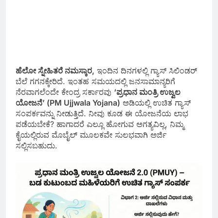
ಹೆಲೋ ಸ್ನೇಹಿತರೆ ನಮಸ್ಕಾರ,
ಇಂದಿನ ದಿನಗಳಲ್ಲಿ ಗ್ಯಾಸ್ ಸಿಲಿಂಡರ್
ಬೆಲೆ ಗಗನಕ್ಕೇರಿದೆ. ಇಂತಹ ಸಮಯದಲ್ಲಿ ಜನಸಾಮಾನ್ಯರಿಗೆ
ನೆರವಾಗಲೆಂದೇ ಕೇಂದ್ರ ಸರ್ಕಾರವು
‘ಪ್ರಧಾನ ಮಂತ್ರಿ ಉಜ್ವಲ
ಯೋಜನೆ’ (PM Ujjwala Yojana)
ಅಡಿಯಲ್ಲಿ ಉಚಿತ ಗ್ಯಾಸ್
ಸಂಪರ್ಕವನ್ನು ನೀಡುತ್ತಿದೆ. ನೀವು ಕೂಡ ಈ ಯೋಜನೆಯ ಲಾಭ
ಪಡೆಯಬೇಕೆ? ಹಾಗಾದರೆ ಎಲ್ಲೂ ಹೋಗುವ ಅಗತ್ಯವಿಲ್ಲ, ನಿಮ್ಮ
ಕೈಯಲ್ಲಿರುವ ಮೊಬೈಲ್ ಮೂಲಕವೇ ಸುಲಭವಾಗಿ ಅರ್ಜಿ
ಸಲ್ಲಿಸಬಹುದು.