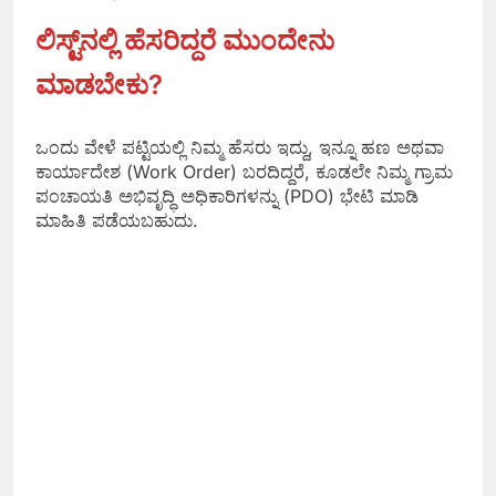
ಲಿಸ್ಟ್‌ನಲ್ಲಿ ಹೆಸರಿದ್ದರೆ ಮುಂದೇನು
ಮಾಡಬೇಕು?
ಒಂದು ವೇಳೆ ಪಟ್ಟಿಯಲ್ಲಿ ನಿಮ್ಮ ಹೆಸರು ಇದ್ದು, ಇನ್ನೂ ಹಣ ಅಥವಾ
ಕಾರ್ಯಾದೇಶ (Work Order) ಬರದಿದ್ದರೆ, ಕೂಡಲೇ ನಿಮ್ಮ ಗ್ರಾಮ
ಪಂಚಾಯತಿ ಅಭಿವೃದ್ಧಿ ಅಧಿಕಾರಿಗಳನ್ನು (PDO) ಭೇಟಿ ಮಾಡಿ
ಮಾಹಿತಿ ಪಡೆಯಬಹುದು.