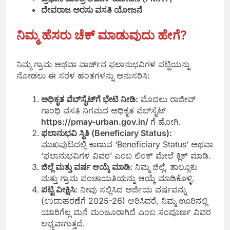
ದೇವರಾಜ ಅರಸು ವಸತಿ ಯೋಜನೆ
ನಿಮ್ಮ ಹೆಸರು ಚೆಕ್ ಮಾಡುವುದು ಹೇಗೆ?
ನಿಮ್ಮ ಗ್ರಾಮ ಅಥವಾ ವಾರ್ಡ್‌ನ ಫಲಾನುಭವಿಗಳ ಪಟ್ಟಿಯನ್ನು
ನೋಡಲು ಈ ಸರಳ ಹಂತಗಳನ್ನು ಅನುಸರಿಸಿ:
ಅಧಿಕೃತ ವೆಬ್‌ಸೈಟ್‌ಗೆ ಭೇಟಿ ನೀಡಿ:
ಮೊದಲು ರಾಜೀವ್
ಗಾಂಧಿ ವಸತಿ ನಿಗಮದ ಅಧಿಕೃತ ವೆಬ್‌ಸೈಟ್‌
https://pmay-urban.gov.in/
ಗೆ ಹೋಗಿ.
ಫಲಾನುಭವಿ ಸ್ಥಿತಿ (Beneficiary Status):
ಮುಖಪುಟದಲ್ಲಿ ಕಾಣುವ ‘Beneficiary Status’ ಅಥವಾ
‘ಫಲಾನುಭವಿಗಳ ವಿವರ’ ಎಂಬ ಲಿಂಕ್ ಮೇಲೆ ಕ್ಲಿಕ್ ಮಾಡಿ.
ಜಿಲ್ಲೆ ಮತ್ತು ವರ್ಷ ಆಯ್ಕೆ ಮಾಡಿ:
ನಿಮ್ಮ ಜಿಲ್ಲೆ, ತಾಲ್ಲೂಕು
ಮತ್ತು ಗ್ರಾಮ ಪಂಚಾಯತಿಯನ್ನು ಆಯ್ಕೆ ಮಾಡಿಕೊಳ್ಳಿ.
ಪಟ್ಟಿ ವೀಕ್ಷಿಸಿ:
ನೀವು ಸಲ್ಲಿಸಿದ ಅರ್ಜಿಯ ವರ್ಷವನ್ನು
(ಉದಾಹರಣೆಗೆ 2025-26) ಆರಿಸಿದರೆ, ನಿಮ್ಮ ಊರಿನಲ್ಲಿ
ಯಾರಿಗೆಲ್ಲ ಮನೆ ಮಂಜೂರಾಗಿದೆ ಎಂಬ ಸಂಪೂರ್ಣ ವಿವರ
ಲಭ್ಯವಾಗುತ್ತದೆ.