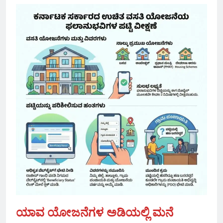
ಯಾವ ಯೋಜನೆಗಳ ಅಡಿಯಲ್ಲಿ ಮನೆ