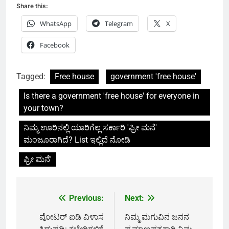
Share this:
WhatsApp
Telegram
X
Facebook
Tagged:
Free house
government 'free house'
Is there a government 'free house' for everyone in
your town?
ನಿಮ್ಮ ಊರಿನಲ್ಲಿ ಯಾರಿಗೆಲ್ಲ ಸರ್ಕಾರಿ 'ಫ್ರೀ ಮನೆ'
ಮಂಜೂರಾಗಿದೆ? List ಇಲ್ಲಿದೆ ನೋಡಿ
ಫ್ರೀ ಮನೆ'
Previous:
Next:
Post
navigation
ವೋಟರ್ ಐಡಿ ವಿಳಾಸ
ನಿಮ್ಮ ಮಗುವಿನ ಜನನ