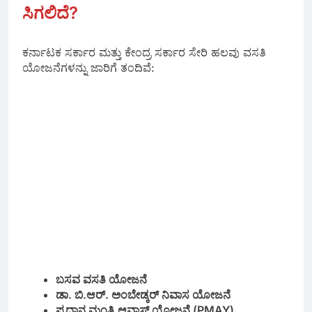
ಸಿಗಲಿದೆ?
ಕರ್ನಾಟಕ ಸರ್ಕಾರ ಮತ್ತು ಕೇಂದ್ರ ಸರ್ಕಾರ ಸೇರಿ ಹಲವು ವಸತಿ
ಯೋಜನೆಗಳನ್ನು ಜಾರಿಗೆ ತಂದಿವೆ:
ಬಸವ ವಸತಿ ಯೋಜನೆ
ಡಾ. ಬಿ.ಆರ್. ಅಂಬೇಡ್ಕರ್ ನಿವಾಸ ಯೋಜನೆ
ಪ್ರಧಾನ ಮಂತ್ರಿ ಆವಾಸ್ ಯೋಜನೆ (PMAY)