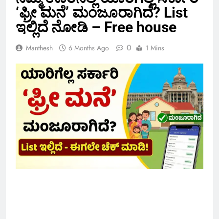
‘ಫ್ರೀ ಮನೆ’ ಮಂಜೂರಾಗಿದೆ? List
ಇಲ್ಲಿದೆ ನೋಡಿ – Free house
0
Manthesh
6 Months Ago
1 Mins