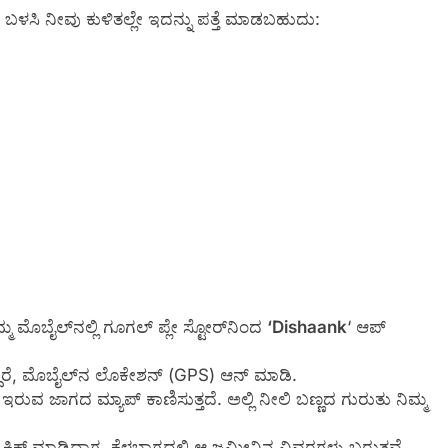
 ಬಳಸಿ ನೀವು ಕುಳಿತಲ್ಲೇ ಇದನ್ನು ಪತ್ತೆ ಮಾಡಬಹುದು:
ಮ ಮೊಬೈಲ್‌ನಲ್ಲಿ ಗೂಗಲ್ ಪ್ಲೇ ಸ್ಟೋರ್‌ನಿಂದ
‘Dishaank
‘ ಆಪ್
್ದರೆ, ಮೊಬೈಲ್‌ನ ಲೊಕೇಶನ್ (GPS) ಆನ್ ಮಾಡಿ.
ವ ಜಾಗದ ಮ್ಯಾಪ್ ಕಾಣಿಸುತ್ತದೆ. ಅಲ್ಲಿ ನೀಲಿ ಬಣ್ಣದ ಗುರುತು ನಿಮ್ಮ
ಲಿಕ್ ಮಾಡಿದಾಗ, ಕೆಳಭಾಗದಲ್ಲಿ ಆ ಜಮೀನಿನ ವಿವರಗಳು ಬರುತ್ತವೆ.