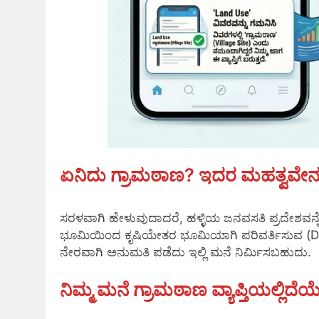
ಏನಿದು ಗ್ರಾಮಠಾಣ? ಇದರ ಮಹತ್ವವೇನ
ಸರಳವಾಗಿ ಹೇಳುವುದಾದರೆ, ಹಳ್ಳಿಯ ಜನವಸತಿ ಪ್ರದೇಶವನ್ನೇ ‘
ಭೂಮಿಯಿಂದ ಕೃಷಿಯೇತರ ಭೂಮಿಯಾಗಿ ಪರಿವರ್ತಿಸುವ (DC 
ನೇರವಾಗಿ ಅನುಮತಿ ಪಡೆದು ಇಲ್ಲಿ ಮನೆ ನಿರ್ಮಿಸಬಹುದು.
ನಿಮ್ಮ ಮನೆ ಗ್ರಾಮಠಾಣ ವ್ಯಾಪ್ತಿಯಲ್ಲಿ