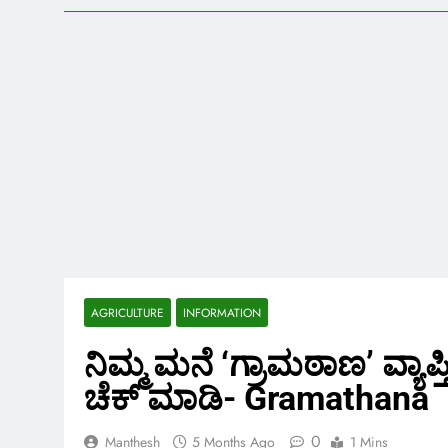
AGRICULTURE
INFORMATION
ನಿಮ್ಮ ಮನೆ ‘ಗ್ರಾಮಠಾಣ’ ವ್ಯಾಪ
ಚೆಕ್ ಮಾಡಿ- Gramathana
0
Manthesh
5 Months Ago
1 Mins