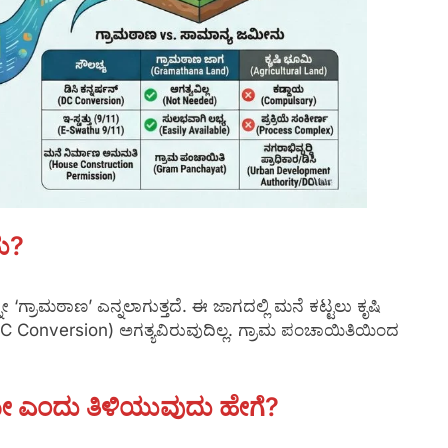
ು?
ಗ್ರಾಮಠಾಣ’ ಎನ್ನಲಾಗುತ್ತದೆ. ಈ ಜಾಗದಲ್ಲಿ ಮನೆ ಕಟ್ಟಲು ಕೃಷಿ
Conversion) ಅಗತ್ಯವಿರುವುದಿಲ್ಲ. ಗ್ರಾಮ ಪಂಚಾಯಿತಿಯಿಂದ
ದೆಯೇ ಎಂದು ತಿಳಿಯುವುದು ಹೇಗೆ?