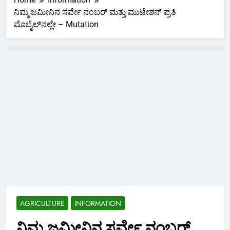
ನಿಮ್ಮ ಜಮೀನಿನ ಸರ್ವೇ ನಂಬರ್ ಮತ್ತು ಮುಟೇಶನ್ ಪ್ರತಿ
ಮೊಬೈಲ್‌ನಲ್ಲೇ – Mutation
AGRICULTURE
INFORMATION
ನಿಮ್ಮ ಜಮೀನಿನ ಸರ್ವೇ ನಂಬರ್