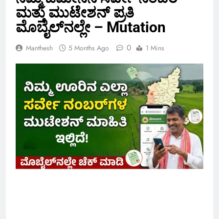
ಮತ್ತು ಮುಟೇಶನ್ ಪ್ರತಿ
ಮೊಬೈಲ್‌ನಲ್ಲೇ – Mutation
0
Manthesh
5 Months Ago
1 Mins