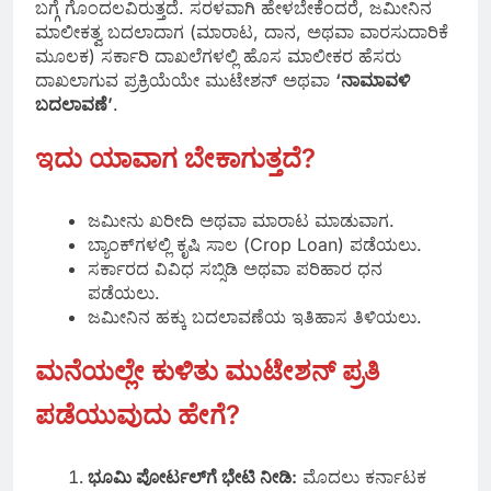
ಬಗ್ಗೆ ಗೊಂದಲವಿರುತ್ತದೆ. ಸರಳವಾಗಿ ಹೇಳಬೇಕೆಂದರೆ, ಜಮೀನಿನ
ಮಾಲೀಕತ್ವ ಬದಲಾದಾಗ (ಮಾರಾಟ, ದಾನ, ಅಥವಾ ವಾರಸುದಾರಿಕೆ
ಮೂಲಕ) ಸರ್ಕಾರಿ ದಾಖಲೆಗಳಲ್ಲಿ ಹೊಸ ಮಾಲೀಕರ ಹೆಸರು
ದಾಖಲಾಗುವ ಪ್ರಕ್ರಿಯೆಯೇ ಮುಟೇಶನ್ ಅಥವಾ
‘ನಾಮಾವಳಿ
ಬದಲಾವಣೆ’
.
ಇದು ಯಾವಾಗ ಬೇಕಾಗುತ್ತದೆ?
ಜಮೀನು ಖರೀದಿ ಅಥವಾ ಮಾರಾಟ ಮಾಡುವಾಗ.
ಬ್ಯಾಂಕ್‌ಗಳಲ್ಲಿ ಕೃಷಿ ಸಾಲ (Crop Loan) ಪಡೆಯಲು.
ಸರ್ಕಾರದ ವಿವಿಧ ಸಬ್ಸಿಡಿ ಅಥವಾ ಪರಿಹಾರ ಧನ
ಪಡೆಯಲು.
ಜಮೀನಿನ ಹಕ್ಕು ಬದಲಾವಣೆಯ ಇತಿಹಾಸ ತಿಳಿಯಲು.
ಮನೆಯಲ್ಲೇ ಕುಳಿತು ಮುಟೇಶನ್ ಪ್ರತಿ
ಪಡೆಯುವುದು ಹೇಗೆ?
ಭೂಮಿ ಪೋರ್ಟಲ್‌ಗೆ ಭೇಟಿ ನೀಡಿ:
ಮೊದಲು ಕರ್ನಾಟಕ