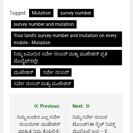
Tagged:
Mutation
survey number
survey number and mutation
Your land's survey number and mutation on every
mobile - Mutation
ನಿಮ್ಮ ಜಮೀನಿನ ಸರ್ವೇ ನಂಬರ್ ಮತ್ತು ಮುಟೇಶನ್ ಪ್ರತಿ
ಮೊಬೈಲ್‌ನಲ್ಲೇ
ಮುಟೇಶನ್
ಸರ್ವೇ ನಂಬರ್
ಸರ್ವೇ ನಂಬರ್ ಮತ್ತು ಮುಟೇಶನ್
Previous:
Next:
Post
navigation
ನಿಮ್ಮ ಊರಿನ ಎಲ್ಲ ಸರ್ವೇ
ನಿಮ್ಮ ಸರ್ವೇ ನಂಬರ
ನಂಬರುಗಳ ಮುಟೇಶನ್
ಟೊಂಚ್/ಈ ಸ್ಕೆಚ್ ನಿಮ್ಮ್
ಮಾಹಿತಿ ನಿಮ್ಮ ಕೈಯಲ್ಲಿ-E-
ಮೊಬೈಲ್ನಲ್ಲಿ ಲಭ್ಯ – E