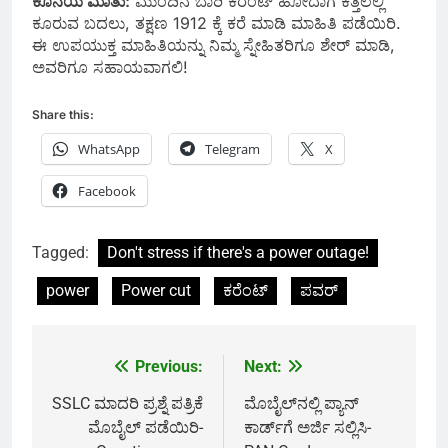
ಕೊನೆಯ ಮಾತು:
ಮುಂದಿನ ಬಾರಿ ಕರೆಂಟ್ ಹೋದಾಗ ಕತ್ತಲಲ್ಲಿ
ಕೂರುವ ಬದಲು, ತಕ್ಷಣ 1912 ಕ್ಕೆ ಕರೆ ಮಾಡಿ ಮಾಹಿತಿ ಪಡೆಯಿರಿ.
ಈ ಉಪಯುಕ್ತ ಮಾಹಿತಿಯನ್ನು ನಿಮ್ಮ ಸ್ನೇಹಿತರಿಗೂ ಶೇರ್ ಮಾಡಿ,
ಅವರಿಗೂ ಸಹಾಯವಾಗಲಿ!
Share this:
WhatsApp
Telegram
X
Facebook
Tagged:
Don't stress if there's a power outage!
power
Power cut
ಕರೆಂಟ್
ಪವರ್
Previous:
Next:
Post
navigation
SSLC ಮಾದರಿ ಪ್ರಶ್ನೆ ಪತ್ರಿಕೆ
ಮೊಬೈಲ್‌ನಲ್ಲಿ ಪ್ಯಾನ್
ಮೊಬೈಲ್ ಪಡೆಯಿರಿ-
ಕಾರ್ಡ್‌ಗೆ ಅರ್ಜಿ ಸಲ್ಲಿಸಿ-