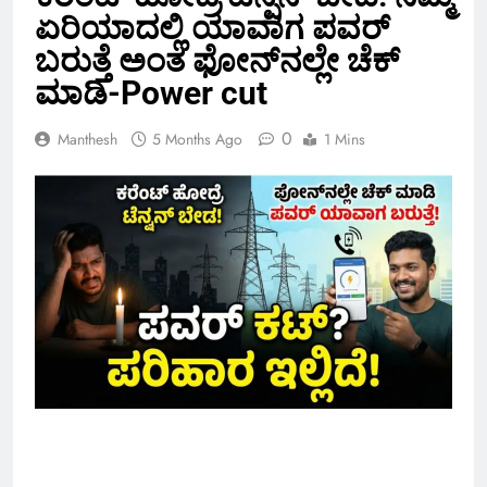
ಏರಿಯಾದಲ್ಲಿ ಯಾವಾಗ ಪವರ್
ಬರುತ್ತೆ ಅಂತ ಫೋನ್‌ನಲ್ಲೇ ಚೆಕ್
ಮಾಡಿ-Power cut
0
Manthesh
5 Months Ago
1 Mins