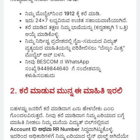
ನಿಮ್ಮ ಮೊಬೈಲ್‌ನಿಂದ
1912
ಕ್ಕೆ ಕರೆ ಮಾಡಿ.
ಇದು 24×7 ಲಭ್ಯವಿರುವ ಉಚಿತ ಸಹಾಯವಾಣಿಯಾಗಿದೆ.
ಕರೆ ಮಾಡಿದ ತಕ್ಷಣ ನಿಮ್ಮ ಭಾಷೆಯನ್ನು (ಕನ್ನಡಕ್ಕಾಗಿ 1 ಒತ್ತಿ)
ಆಯ್ಕೆ ಮಾಡಿಕೊಳ್ಳಿ.
ನಿಮ್ಮ ನಿರ್ದಿಷ್ಟ ಪ್ರದೇಶದಲ್ಲಿ ನೈಜ-ಸಮಯದ ವಿದ್ಯುತ್
ವ್ಯತ್ಯಯದ ಮಾಹಿತಿಯನ್ನು ಪರಿಶೀಲಿಸಲು “ಬೆಸ್ಕಾಂ ಮಿತ್ರ”
ಮೊಬೈಲ್ ಆಪ್ ಬಳಸಿ.
ನೀವು BESCOM ನ WhatsApp
ಸಂಖ್ಯೆ
9449844640 ಗೆ ಸಂದೇಶವನ್ನು
ಕಳುಹಿಸಬಹುದು
2. ಕರೆ ಮಾಡುವ ಮುನ್ನ ಈ ಮಾಹಿತಿ ಇರಲಿ
ಬಹಳಷ್ಟು ಜನರಿಗೆ ಕರೆ ಮಾಡಿದಾಗ ಏನು ಹೇಳಬೇಕು ಎಂಬ
ಗೊಂದಲವಿರುತ್ತದೆ. ನೀವು ಕರೆ ಮಾಡಿದಾಗ ನಿಮ್ಮ ಏರಿಯಾದ ಬಗ್ಗೆ
ಮಾಹಿತಿ ನೀಡಲು ನಿಮ್ಮ ಮನೆಯ ವಿದ್ಯುತ್ ಬಿಲ್‌ನಲ್ಲಿರುವ
Account ID ಅಥವಾ RR Number
ಸಿದ್ಧವಾಗಿಟ್ಟುಕೊಳ್ಳಿ.
ಇದರಿಂದ ಅಧಿಕಾರಿಗಳಿಗೆ ನಿಮ್ಮ ಏರಿಯಾದ ಲೈನ್ ಫಾಲ್ಟ್ ಆಗಿದೆಯೇ