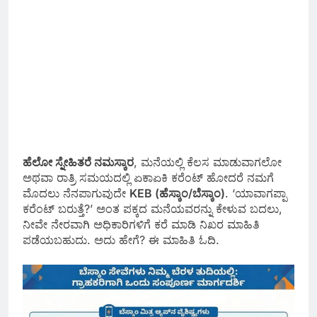
ಹೆಲೋ ಸ್ನೇಹಿತರೆ ನಮಸ್ಕಾರ
, ಮನೆಯಲ್ಲಿ ಕೆಲಸ ಮಾಡುವಾಗಲೋ
ಅಥವಾ ರಾತ್ರಿ ಸಮಯದಲ್ಲಿ ಏಕಾಏಕಿ ಕರೆಂಟ್ ಹೋದರೆ ನಮಗೆ
ಮೊದಲು ನೆನಪಾಗುವುದೇ
KEB (ಹೆಸ್ಕಾಂ/ಬೆಸ್ಕಾಂ)
. ‘ಯಾವಾಗಪ್ಪಾ
ಕರೆಂಟ್ ಬರುತ್ತೆ?’ ಅಂತ ಪಕ್ಕದ ಮನೆಯವರನ್ನು ಕೇಳುವ ಬದಲು,
ನೀವೇ ನೇರವಾಗಿ ಅಧಿಕಾರಿಗಳಿಗೆ ಕರೆ ಮಾಡಿ ನಿಖರ ಮಾಹಿತಿ
ಪಡೆಯಬಹುದು. ಅದು ಹೇಗೆ? ಈ ಮಾಹಿತಿ ಓದಿ.