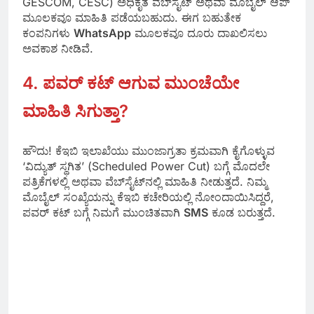
GESCOM, CESC) ಅಧಿಕೃತ ವೆಬ್‌ಸೈಟ್ ಅಥವಾ ಮೊಬೈಲ್ ಆಪ್
ಮೂಲಕವೂ ಮಾಹಿತಿ ಪಡೆಯಬಹುದು. ಈಗ ಬಹುತೇಕ
ಕಂಪನಿಗಳು
WhatsApp
ಮೂಲಕವೂ ದೂರು ದಾಖಲಿಸಲು
ಅವಕಾಶ ನೀಡಿವೆ.
4. ಪವರ್ ಕಟ್ ಆಗುವ ಮುಂಚೆಯೇ
ಮಾಹಿತಿ ಸಿಗುತ್ತಾ?
ಹೌದು! ಕೆಇಬಿ ಇಲಾಖೆಯು ಮುಂಜಾಗ್ರತಾ ಕ್ರಮವಾಗಿ ಕೈಗೊಳ್ಳುವ
‘ವಿದ್ಯುತ್ ಸ್ಥಗಿತ’ (Scheduled Power Cut) ಬಗ್ಗೆ ಮೊದಲೇ
ಪತ್ರಿಕೆಗಳಲ್ಲಿ ಅಥವಾ ವೆಬ್‌ಸೈಟ್‌ನಲ್ಲಿ ಮಾಹಿತಿ ನೀಡುತ್ತದೆ. ನಿಮ್ಮ
ಮೊಬೈಲ್ ಸಂಖ್ಯೆಯನ್ನು ಕೆಇಬಿ ಕಚೇರಿಯಲ್ಲಿ ನೋಂದಾಯಿಸಿದ್ದರೆ,
ಪವರ್ ಕಟ್ ಬಗ್ಗೆ ನಿಮಗೆ ಮುಂಚಿತವಾಗಿ
SMS
ಕೂಡ ಬರುತ್ತದೆ.