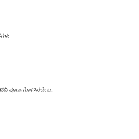
ವೆಗಳು
ದವಿ
ಪೂರ್ಣಗೊಳಿಸಿರಬೇಕು.