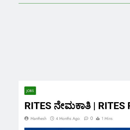
JOBS
RITES ನೇಮಕಾತಿ | RITES
0
Manthesh
4 Months Ago
1 Mins