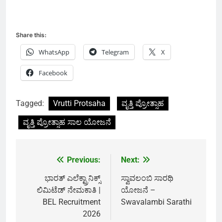
Share this:
WhatsApp
Telegram
X
Facebook
Tagged:
Vrutti Protsaha
ವೃತ್ತಿ ಪ್ರೋತ್ಸಾಹ
ವೃತ್ತಿ ಪ್ರೋತ್ಸಾಹ ಸಾಲ ಯೋಜನೆ
Previous:
Next:
Post
navigation
ಭಾರತ್ ಎಲೆಕ್ಟ್ರಾನಿಕ್ಸ್
ಸ್ವಾವಲಂಬಿ ಸಾರಥಿ
ಲಿಮಿಟೆಡ್ ನೇಮಕಾತಿ |
ಯೋಜನೆ –
BEL Recruitment
Swavalambi Sarathi
2026