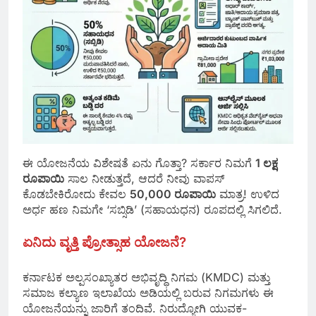
ಈ ಯೋಜನೆಯ ವಿಶೇಷತೆ ಏನು ಗೊತ್ತಾ? ಸರ್ಕಾರ ನಿಮಗೆ
1 ಲಕ್ಷ
ರೂಪಾಯಿ
ಸಾಲ ನೀಡುತ್ತದೆ, ಆದರೆ ನೀವು ವಾಪಸ್
ಕೊಡಬೇಕಿರೋದು ಕೇವಲ
50,000 ರೂಪಾಯಿ
ಮಾತ್ರ! ಉಳಿದ
ಅರ್ಧ ಹಣ ನಿಮಗೇ ‘ಸಬ್ಸಿಡಿ’ (ಸಹಾಯಧನ) ರೂಪದಲ್ಲಿ ಸಿಗಲಿದೆ.
ಏನಿದು ವೃತ್ತಿ ಪ್ರೋತ್ಸಾಹ ಯೋಜನೆ?
ಕರ್ನಾಟಕ ಅಲ್ಪಸಂಖ್ಯಾತರ ಅಭಿವೃದ್ಧಿ ನಿಗಮ (KMDC) ಮತ್ತು
ಸಮಾಜ ಕಲ್ಯಾಣ ಇಲಾಖೆಯ ಅಡಿಯಲ್ಲಿ ಬರುವ ನಿಗಮಗಳು ಈ
ಯೋಜನೆಯನ್ನು ಜಾರಿಗೆ ತಂದಿವೆ. ನಿರುದ್ಯೋಗಿ ಯುವಕ-