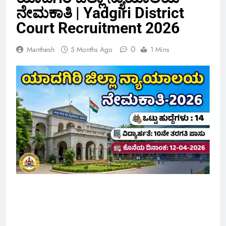
ನೇಮಕಾತಿ | Yadgiri District
Court Recruitment 2026
0
Manthesh
5 Months Ago
1 Mins