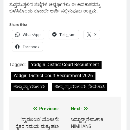
ಸುತ್ತಮುತ್ತಲಿನ ಜಿಲ್ಲೆಗಳ ಅಭ್ಯರ್ಥಿಗಳು ಈ ಅವಕಾಶವನ್ನು
ಬಳಸಿಕೊಂಡು ಕೂಡಲೇ ಅರ್ಜಿ ಸಲ್ಲಿಸುವುದು ಉತ್ತಮ.
Share this:
WhatsApp
Telegram
X
Facebook
Tagged:
Yadgiri District Court Recruitment
Yadgiri District Court Recruitment 2026
ಜಿಲ್ಲಾ ನ್ಯಾಯಾಲಯ
ಜಿಲ್ಲಾ ನ್ಯಾಯಾಲಯ ನೇಮಕಾತಿ
Previous:
Next:
Post
navigation
‘ಸ್ವಾವಲಂಬಿ’ ಯೋಜನೆ:
ನಿಮ್ಹಾನ್ಸ್ ನೇಮಕಾತಿ |
ರೈತರ ಸಮಯ ಮತ್ತು ಹಣ
NIMHANS