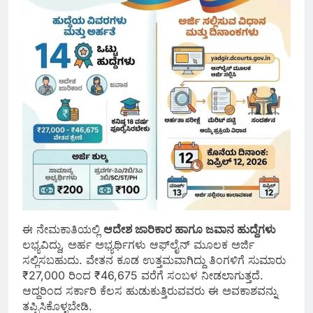
ಈ ನೇಮಕಾತಿಯಲ್ಲಿ
ಆದೇಶ ಜಾರಿಕಾರ ಹಾಗೂ ಜವಾನ ಹುದ್ದೆಗಳು
ಲಭ್ಯವಿದ್ದು, ಅರ್ಹ ಅಭ್ಯರ್ಥಿಗಳು ಆಫ್‌ಲೈನ್ ಮೂಲಕ ಅರ್ಜಿ
ಸಲ್ಲಿಸಬಹುದು. ವೇತನ ಕೂಡ ಉತ್ತಮವಾಗಿದ್ದು ತಿಂಗಳಿಗೆ ಸುಮಾರು
₹27,000 ರಿಂದ ₹46,675 ವರೆಗೆ ಸಂಬಳ ನೀಡಲಾಗುತ್ತದೆ.
ಆದ್ದರಿಂದ ಸರ್ಕಾರಿ ಕೆಲಸ ಹುಡುಕುತ್ತಿರುವವರು ಈ ಅವಕಾಶವನ್ನು
ತಪ್ಪಿಸಿಕೊಳ್ಳಬೇಡಿ.