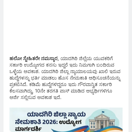
ಹಲೋ ಸ್ನೇಹಿತರೇ ನಮಸ್ಕಾರ,
ಯಾದಗಿರಿ ಜಿಲ್ಲೆಯ ಯುವಕರಿಗೆ
ಸರ್ಕಾರಿ ಉದ್ಯೋಗದ ಕನಸು ಇದ್ದರೆ ಇದು ನಿಮಗಾಗಿ ಬಂದಿರುವ
ಒಳ್ಳೆಯ ಅವಕಾಶ. ಯಾದಗಿರಿ ಜಿಲ್ಲಾ ನ್ಯಾಯಾಲಯವು ಖಾಲಿ ಇರುವ
ಹುದ್ದೆಗಳನ್ನು ಭರ್ತಿ ಮಾಡಲು ಹೊಸ ನೇಮಕಾತಿ ಅಧಿಸೂಚನೆಯನ್ನು
ಪ್ರಕಟಿಸಿದೆ. ಕಡಿಮೆ ಹುದ್ದೆಗಳಿದ್ದರೂ ಇದು ಗೌರವಾನ್ವಿತ ಸರ್ಕಾರಿ
ಕೆಲಸವಾಗಿದ್ದು, 10ನೇ ತರಗತಿ ಪಾಸ್ ಮಾಡಿದ ಅಭ್ಯರ್ಥಿಗಳಿಗೂ
ಅರ್ಜಿ ಸಲ್ಲಿಸುವ ಅವಕಾಶ ಇದೆ.